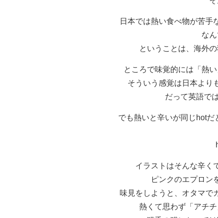
そ
日本では熱い食べ物が苦手
なん
ということは、海外の
ところで味覚的には「熱い
そういう感覚は日本より
だって英語では
でも熱いと辛いが同じhot
イラストはそんな辛く
ピンクのエプロン
味見をしようと、オタマで
熱くて思わず「アチチ