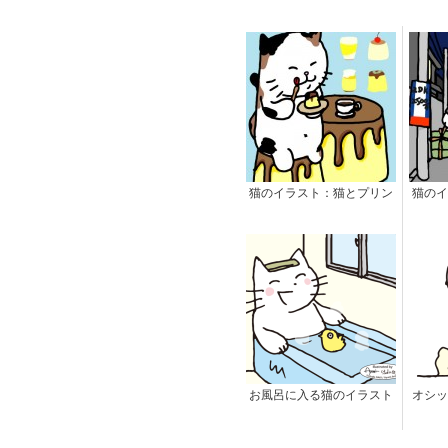
猫のイラスト：猫とプリン
猫のイ
お風呂に入る猫のイラスト
オシッ