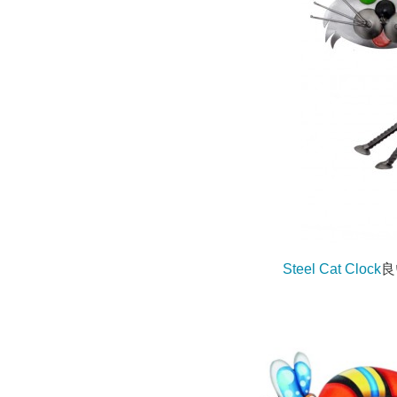
Steel Cat Clock
良