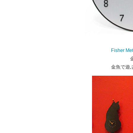
Fisher Met
金魚で遊