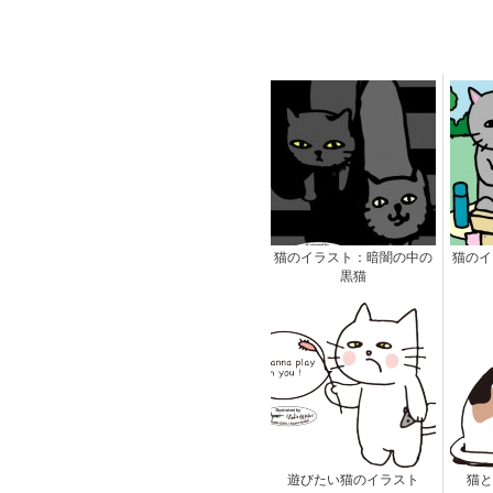
猫のイラスト：暗闇の中の
猫のイ
黒猫
遊びたい猫のイラスト
猫と