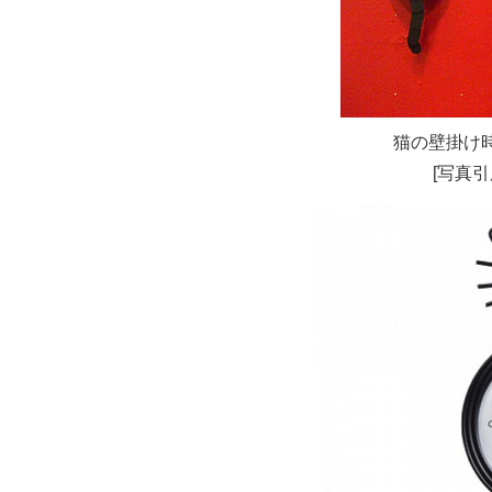
猫の壁掛け
[写真