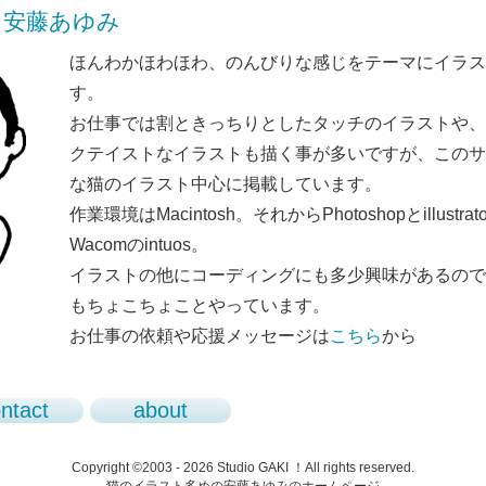
KI! 安藤あゆみ
ほんわかほわほわ、のんびりな感じをテーマにイラス
す。
お仕事では割ときっちりとしたタッチのイラストや、
クテイストなイラストも描く事が多いですが、このサ
な猫のイラスト中心に掲載しています。
作業環境はMacintosh。それからPhotoshopとillust
Wacomのintuos。
イラストの他にコーディングにも多少興味があるのでCS
もちょこちょことやっています。
お仕事の依頼や応援メッセージは
こちら
から
ntact
about
Copyright ©2003 - 2026 Studio GAKI ！All rights reserved.
猫のイラスト多めの安藤あゆみのホームページ