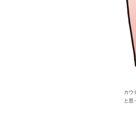
カウ
と思