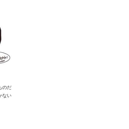
ものだ
かない