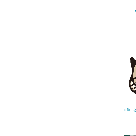
T
« 酔