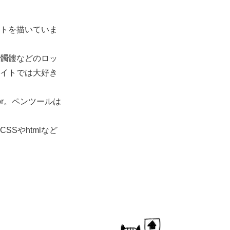
トを描いていま
髑髏などのロッ
イトでは大好き
rator。ペンツールは
Sやhtmlなど