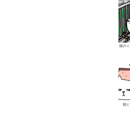
猫のイ
猫と