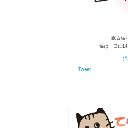
眠る猫
猫は一日に1
猫
Tweet