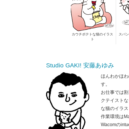
カウチポテトな猫のイラス
スパン
ト
Studio GAKI! 安藤あゆみ
ほんわかほわ
す。
お仕事では割
クテイストな
な猫のイラス
作業環境はMaci
Wacomのint