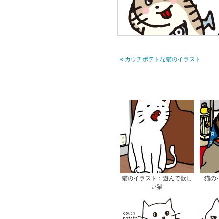
« カウチポテトな猫のイラスト
猫のイラスト：遊んで欲し
猫の
い猫