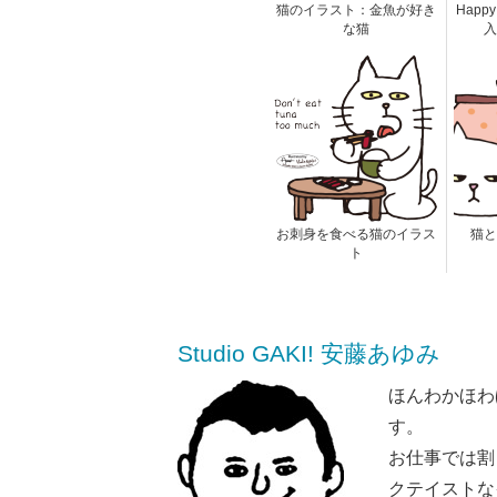
猫のイラスト：金魚が好き
Happy
な猫
入
お刺身を食べる猫のイラス
猫と
ト
Studio GAKI! 安藤あゆみ
ほんわかほわ
す。
お仕事では割
クテイストな