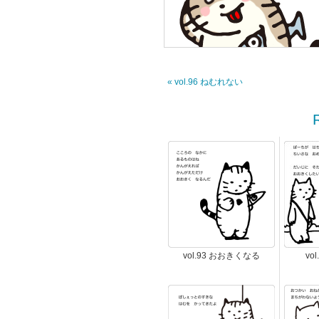
« vol.96 ねむれない
vol.93 おおきくなる
vo