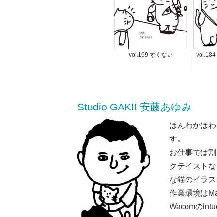
vol.169 すくない
vol.1
Studio GAKI! 安藤あゆみ
ほんわかほわ
す。
お仕事では割
クテイストな
な猫のイラス
作業環境はMaci
Wacomのint