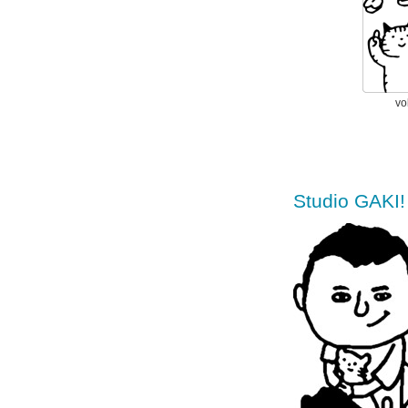
vo
Studio GA