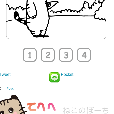
Tweet
Pocket
6
Pouch