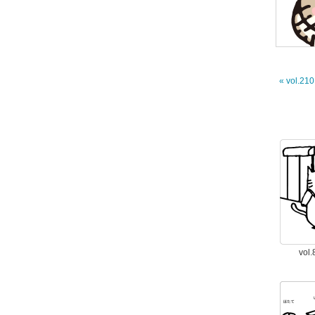
« vol.2
vo