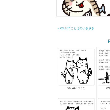
« vol.107 ことばのいきさき
vol.44 いいこ
vo