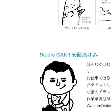
vol.97 いってみる
v
Studio GAKI! 安藤あゆみ
ほんわかほわ
す。
お仕事では割
クテイストな
な猫のイラス
作業環境はMaci
Wacomのint