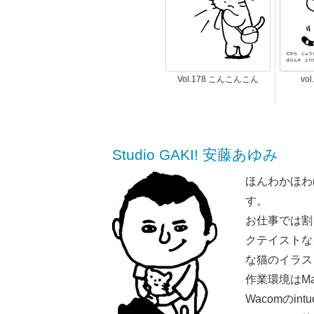
Vol.178 こんこんこん
vo
Studio GAKI! 安藤あゆみ
ほんわかほわ
す。
お仕事では割
クテイストな
な猫のイラス
作業環境はMaci
Wacomのint