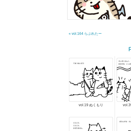
« vol.164 らぶれたー
vol.19 ぬくもり
vol