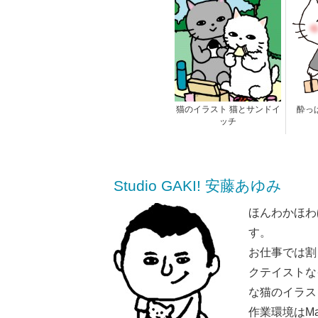
猫のイラスト 猫とサンドイ
酔っ
ッチ
Studio GAKI! 安藤あゆみ
ほんわかほわ
す。
お仕事では割
クテイストな
な猫のイラス
作業環境はMaci