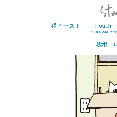
猫イラスト
Pouch
Studio GAKI !
>
猫
段ボー