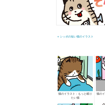
« シッポの短い猫のイラスト
猫のイラスト：もっと眠り
猫のイ
たい猫