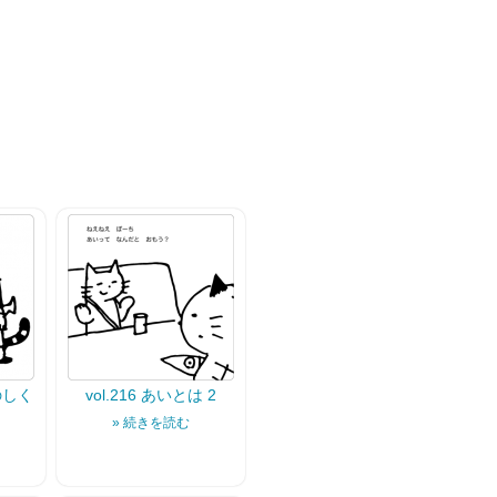
たのしく
vol.216 あいとは 2
» 続きを読む