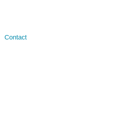
Contact