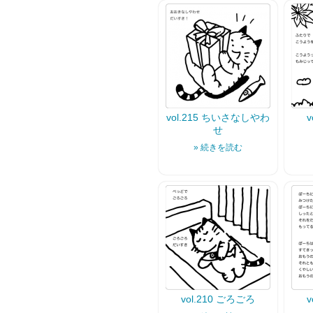
vol.215 ちいさなしやわ
v
せ
» 続きを読む
vol.210 ごろごろ
v