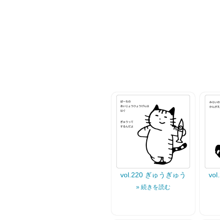
vol.220 ぎゅうぎゅう
vo
» 続きを読む