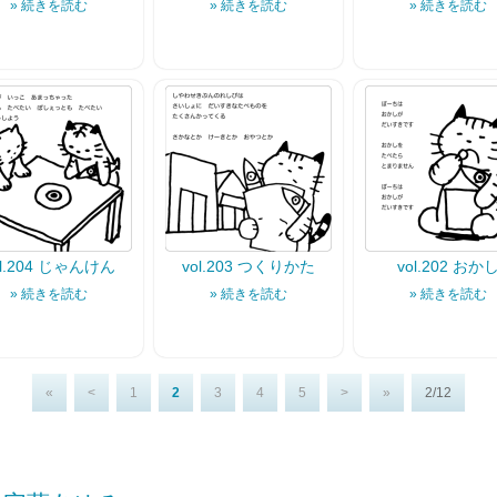
» 続きを読む
» 続きを読む
» 続きを読む
ol.204 じゃんけん
vol.203 つくりかた
vol.202 おか
» 続きを読む
» 続きを読む
» 続きを読む
«
<
1
2
3
4
5
>
»
2/12