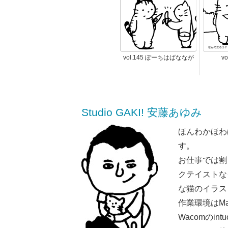
vol.145 ぽーちはばななが
v
Studio GAKI! 安藤あゆみ
ほんわかほわ
す。
お仕事では割
クテイストな
な猫のイラス
作業環境はMaci
Wacomのint