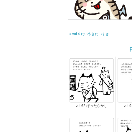
« vol.4 たいやきだいすき
vol.62 ほったらかし
vol