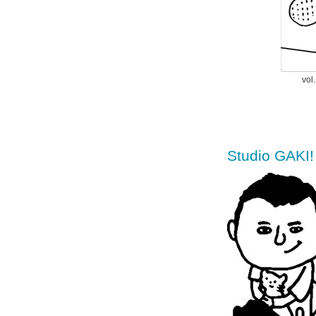
vo
Studio GA