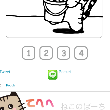
Tweet
Pocket
0
Pouch