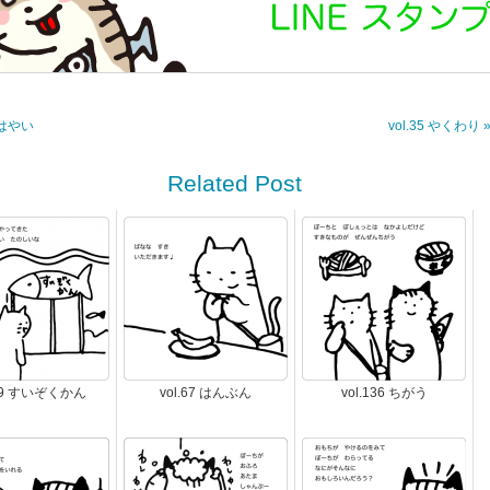
3 はやい
vol.35 やくわり 
Related Post
.39 すいぞくかん
vol.67 はんぶん
vol.136 ちがう