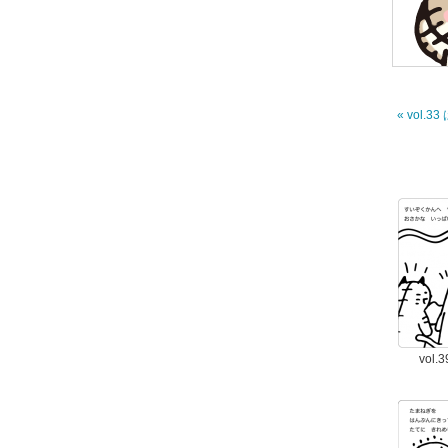
« vol.3
vol