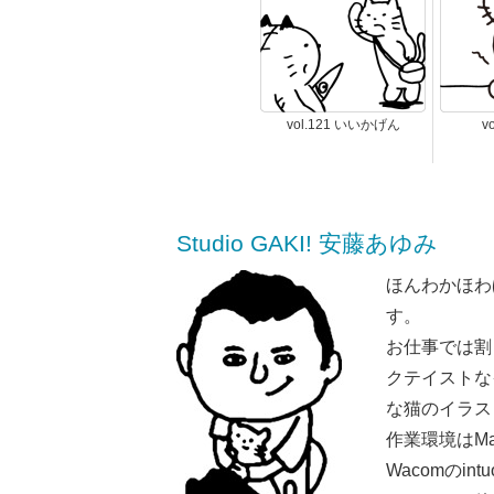
vol.121 いいかげん
v
Studio GAKI! 安藤あゆみ
ほんわかほわ
す。
お仕事では割
クテイストな
な猫のイラス
作業環境はMaci
Wacomのint