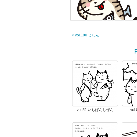
« vol.190 じしん
vol.51 いちばんしぜん
vo