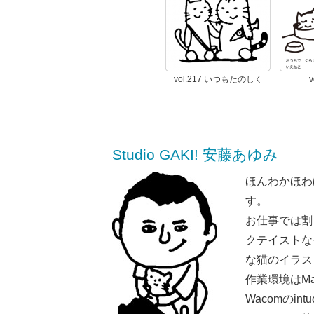
vol.217 いつもたのしく
v
Studio GAKI! 安藤あゆみ
ほんわかほわ
す。
お仕事では割
クテイストな
な猫のイラス
作業環境はMaci
Wacomのint