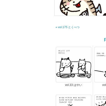
« vol.175 とくべつ
vol.33 はやい
vo