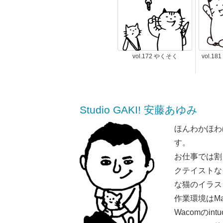
vol.172 やくそく
vol.1
Studio GAKI! 安藤あゆみ
ほんわかほわ
す。
お仕事では割
クテイストな
な猫のイラス
作業環境はMaci
Wacomのint