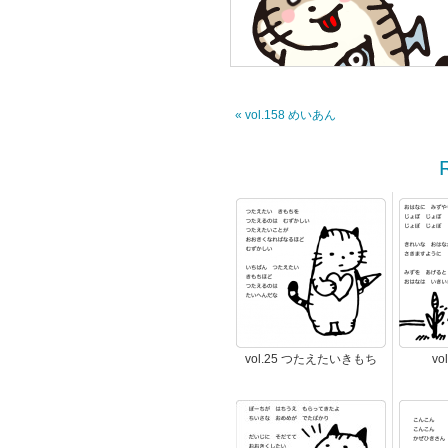
« vol.158 めいあん
vol.25 つたえたいきもち
vo