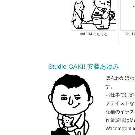
vol.134 そだてる
Vol
Studio GAKI! 安藤あゆみ
ほんわかほわ
す。
お仕事では割
クテイストな
な猫のイラス
作業環境はMaci
Wacomのint