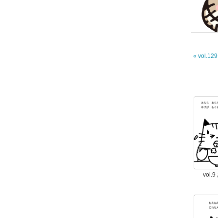
« vol.1
vol