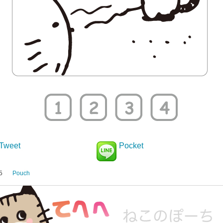
Tweet
Pocket
5
Pouch